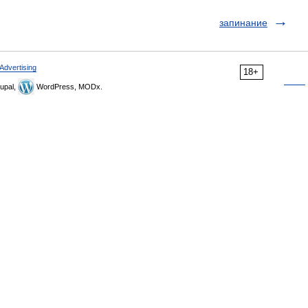
запинание
Advertising
18+
upal,
WordPress, MODx.