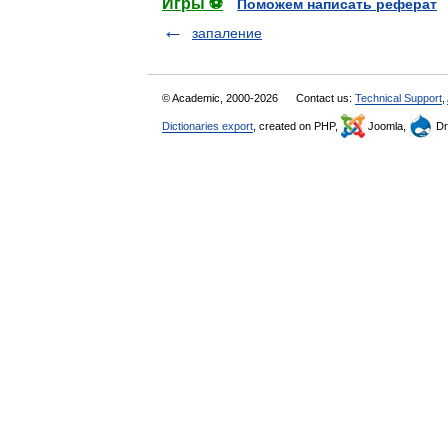
Игры ⚽
Поможем написать реферат
запаление
© Academic, 2000-2026
Contact us:
Technical Support
,
Dictionaries export
, created on PHP,
Joomla,
Dr