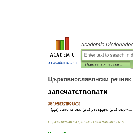
Academic Dictionarie
en-academic.com
Църковнославянски речник
Църковнославянски речник
запечатствовати
запечатствовати
(
да
)
запечатам
; (
да
)
утвърдя
; (
да
)
вържа
;
Църковнославянски
речник
.
Павел
Николов
.
2015
.