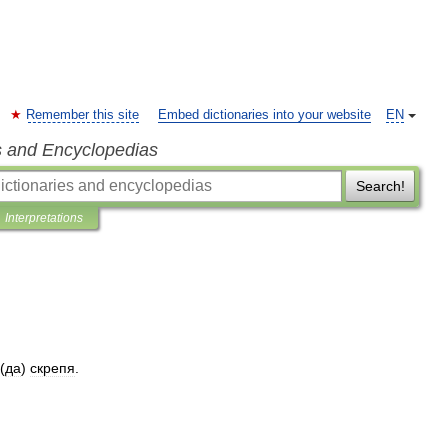
Remember this site
Embed dictionaries into your website
EN
s and Encyclopedias
Search!
Interpretations
 (
да
)
скрепя
.